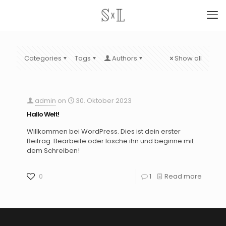
Categories
Tags
Authors
Show all
admin
on
30. Oktober 2023
Hallo Welt!
Willkommen bei WordPress. Dies ist dein erster
Beitrag. Bearbeite oder lösche ihn und beginne mit
dem Schreiben!
0
1
Read more